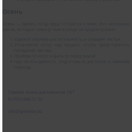
Осень
Осень — время, когда пруд готовится к зиме. Вот несколько
шагов, которые помогут вам в уходе за прудом осенью:
Удалите лишнюю растительность и опавшие листья.
Установите сетку над прудом, чтобы предотвратить
попадание листвы.
Проверьте насос и фильтр перед зимой.
При необходимости, подготовьте растения к зимнему
периоду.
Горячая линия для клиентов 24/7
8 (705) 800-31-20
info@greenday.kz