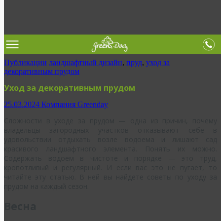
Публикации
ландшафтный дизайн
,
пруд
,
уход за
декоративным прудом
Уход за декоративным прудом
25.03.2024
Компания Greenday
Сложности в уходе за прудом — одна из причин, почему
владельцы загородных участков отказывают себе в
удовольствии отдыхать возле водоема и лишают сад
красивого ландшафтного элемента. Понять их можно.
Содержать водоем в чистоте и порядке — это труд,
кропотливый и регулярный. И если вас это не пугает, то
читайте эту статью. В ней вы найдете советы по уходу за
прудом на каждый сезон.
Весна