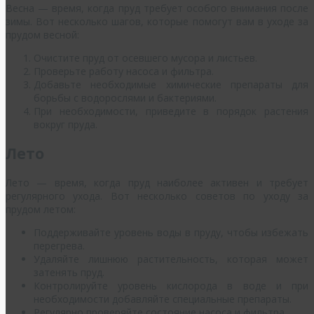
Весна — время, когда пруд требует особого внимания после
зимы. Вот несколько шагов, которые помогут вам в уходе за
прудом весной:
Очистите пруд от осевшего мусора и листьев.
Проверьте работу насоса и фильтра.
Добавьте необходимые химические препараты для
борьбы с водорослями и бактериями.
При необходимости, приведите в порядок растения
вокруг пруда.
Лето
Лето — время, когда пруд наиболее активен и требует
регулярного ухода. Вот несколько советов по уходу за
прудом летом:
Поддерживайте уровень воды в пруду, чтобы избежать
перегрева.
Удаляйте лишнюю растительность, которая может
затенять пруд.
Контролируйте уровень кислорода в воде и при
необходимости добавляйте специальные препараты.
Регулярно проверяйте состояние насоса и фильтра.