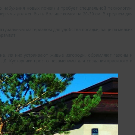
 набухания новых почек) и требует специальной технологии.
ер ямы должен быть больше комка на 20-30 см. В среднем для
натуральным материалом для удобства посадки, защиты мелких
ерамзит.
на. Из них устраивают живые изгороди, обрамляют газоны и
 Д. Кустарники просто незаменимы для создания красивого и