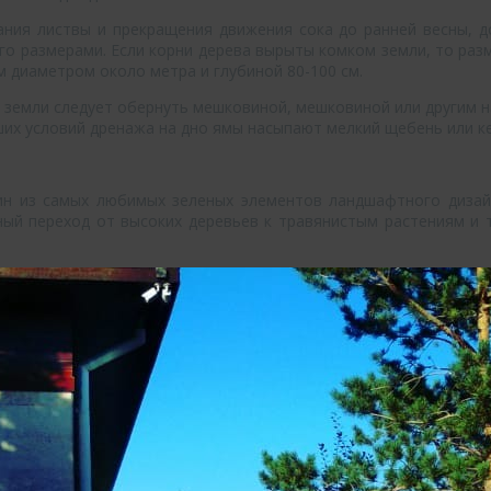
ания листвы и прекращения движения сока до ранней весны, до
го размерами. Если корни дерева вырыты комком земли, то разм
м диаметром около метра и глубиной 80-100 см.
м земли следует обернуть мешковиной, мешковиной или другим 
ших условий дренажа на дно ямы насыпают мелкий щебень или к
ин из самых любимых зеленых элементов ландшафтного дизай
ый переход от высоких деревьев к травянистым растениям и т.