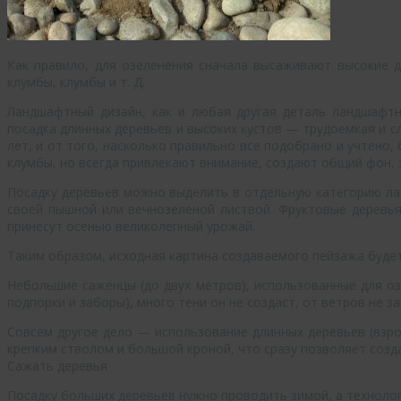
Как правило, для озеленения сначала высаживают высокие д
клумбы, клумбы и т. Д.
Ландшафтный дизайн, как и любая другая деталь ландшафтн
посадка длинных деревьев и высоких кустов — трудоемкая и 
лет, и от того, насколько правильно все подобрано и учтено,
клумбы, но всегда привлекают внимание, создают общий фон,
Посадку деревьев можно выделить в отдельную категорию лан
своей пышной или вечнозеленой листвой. Фруктовые деревья
принесут осенью великолепный урожай.
Таким образом, исходная картина создаваемого пейзажа буде
Небольшие саженцы (до двух метров), использованные для оз
подпорки и заборы), много тени он не создаст, от ветров не за
Совсем другое дело — использование длинных деревьев (взро
крепким стволом и большой кроной, что сразу позволяет созд
Сажать деревья
Посадку больших деревьев нужно проводить зимой, а техноло