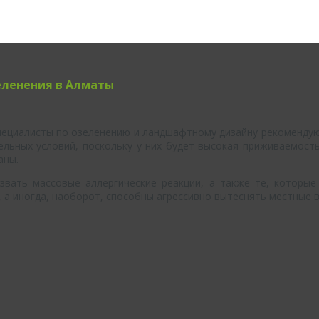
зеленения в Алматы
специалисты по озеленению и ландшафтному дизайну рекомендую
ельных условий, поскольку у них будет высокая приживаемост
аны.
ызвать массовые аллергические реакции, а также те, которы
, а иногда, наоборот, способны агрессивно вытеснять местные 