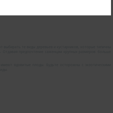
т выбирать те виды деревьев и кустарников, которые типичны
ь. Отдавая предпочтение саженцам крупных размеров: больше
е имеют ядовитые плоды. Будьте осторожны с экзотическими
виды.