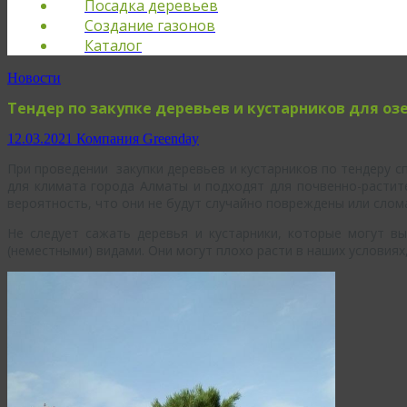
Посадка деревьев
Создание газонов
Каталог
Новости
Тендер по закупке деревьев и кустарников для о
12.03.2021
Компания Greenday
При проведении закупки деревьев и кустарников по тендеру 
для климата города Алматы и подходят для почвенно-растит
вероятность, что они не будут случайно повреждены или слом
Не следует сажать деревья и кустарники, которые могут в
(неместными) видами. Они могут плохо расти в наших условиях