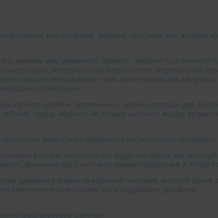
екоративные или плодовые деревья, цветущие или ягодные ку
ого дизайна или домашнего проекта, требует тщательного п
сложная задача, которую потом будет сложно исправить или пе
 будет зависеть внешний вид, стиль и эстетичный вид застройки.
 завершают композицию.
дшафтного дизайна. Лиственные и хвойные породы (дуб, береза,
 (яблоня, груша, абрикос) не только наполнят воздух аромата
т полностью зависеть от выбранного растительного материала.
еленения участка, несколько лет будут выглядеть как молодой 
щитит, урожая не даст, но станет вашей гордостью в 3-4 года. г
слых деревьев с развитой корневой системой, высотой более 
ать законченную композицию, как и задумывали дизайнеры.
гия посадки довольно сложная.