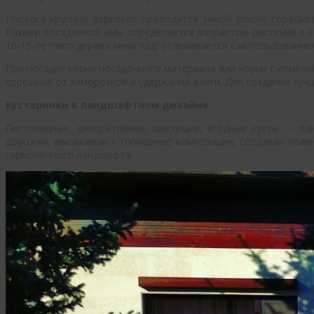
Посадка крупных деревьев проводится зимой (после сбрасыв
Размер посадочной ямы определяется возрастом растения и е
10-15-летнего дерева ямка подготавливается с использование
При посадке корни посадочного материала или корни с комко
корешков от заморозков и удержания влаги. Для создания луч
Кустарники в ландшафтном дизайне
Листопадные, декоративные, цветущие, ягодные кусты — од
дорожки, высаживают топиарные композиции, создавая плавн
гармоничного ландшафта.