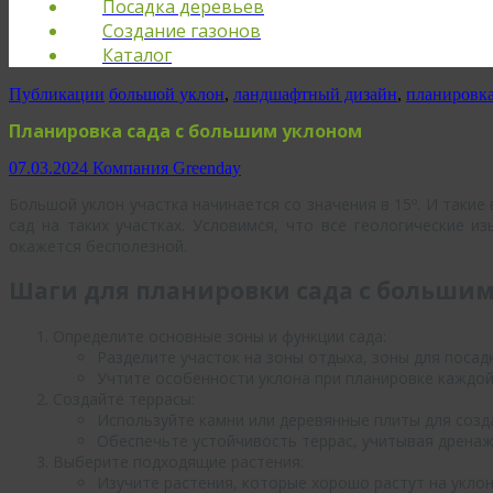
Посадка деревьев
Создание газонов
Каталог
Публикации
большой уклон
,
ландшафтный дизайн
,
планировка
Планировка сада с большим уклоном
07.03.2024
Компания Greenday
Большой уклон участка начинается со значения в 15º. И таки
сад на таких участках. Условимся, что все геологические и
окажется бесполезной.
Шаги для планировки сада с большим
Определите основные зоны и функции сада:
Разделите участок на зоны отдыха, зоны для посадк
Учтите особенности уклона при планировке каждой
Создайте террасы:
Используйте камни или деревянные плиты для созда
Обеспечьте устойчивость террас, учитывая дренаж 
Выберите подходящие растения:
Изучите растения, которые хорошо растут на уклон