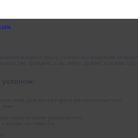
 сада
е владения вызывают немало сложностей у владельцев загородно
зыскания уже проведены, и вы знаете, уровень залегания гру
 уклоном:
и растений, зоны для игр и другие функциональные зоны.
 зоны.
ния террас на разных уровнях уклона.
и уровень грунтовых вод.
е.