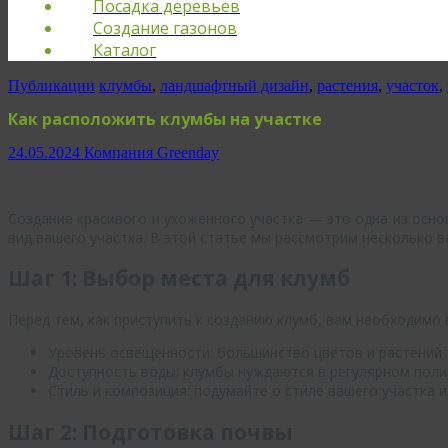
Посадка деревьев
Создание газонов
Каталог
Публикации
клумбы
,
ландшафтный дизайн
,
растения
,
участок
,
Как расположить клумбы на участке
24.05.2024
Компания Greenday
Создание красивого и ухоженного участка — это одна из осн
вид вашего участка. В этой статье мы рассмотрим несколько 
Шаг 1: Выбор места для клумб
Перед тем, как приступить к созданию клумб, вам необходимо
Уровень освещенности: большинство цветов и растений 
Доступность воды: клумбы нуждаются в регулярном полив
Стиль и композиция: подумайте о стиле вашего участка
Шаг 2: Подготовка почвы