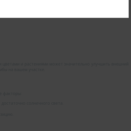
ми цветами и растениями может значительно улучшить внешний
мбы на вашем участке.
е факторы:
 достаточно солнечного света.
озицию.