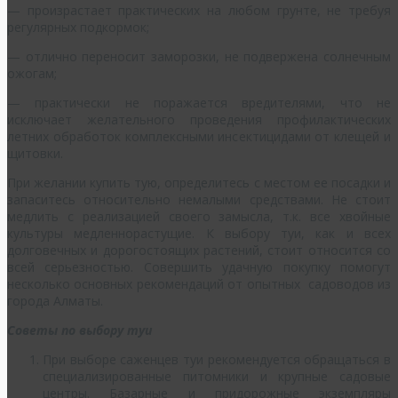
— произрастает практических на любом грунте, не требуя
регулярных подкормок;
— отлично переносит заморозки, не подвержена солнечным
ожогам;
— практически не поражается вредителями, что не
исключает желательного проведения профилактических
летних обработок комплексными инсектицидами от клещей и
щитовки.
При желании купить тую, определитесь с местом ее посадки и
запаситесь относительно немалыми средствами. Не стоит
медлить с реализацией своего замысла, т.к. все хвойные
культуры медленнорастущие. К выбору туи, как и всех
долговечных и дорогостоящих растений, стоит относится со
всей серьезностью. Совершить удачную покупку помогут
несколько основных рекомендаций от опытных садоводов из
города Алматы.
Советы по выбору туи
При выборе саженцев туи рекомендуется обращаться в
специализированные питомники и крупные садовые
центры. Базарные и придорожные экземпляры