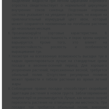
Выделение жидкости при легком царапании корневого
отростка свидетельствует о нормальной циркуляции
внутренних соков саженца. Подсохшая корневая
система указывает на увядание растения, не взирая на
привлекательный изумрудный цвет хвои, который
может сохранятся неизменным на погибшем растении
до нескольких месяцев.
Проанализируйте сортовые характеристики. В
зависимости от этого пышность и окрас кроны широко
варьируется. Кроме того, это влияет на
морозостойкость, рослость и особенности
выращивания туи.
Несмотря на всесезонную возможность высадки туи в
кадках ориентироваться лучше на стандартные сроки
посадки в весенне-осенний период. Для хорошего
укоренения растений, пересаженных весной, требуется
обильный полив. Отсутствие регулярных поливов
может привести к гибели растения во время летней
жары.
Соблюдение правил посадки способствует скорейшей
адаптации растения в новом грунте. Заблаговременная
покупка туй
не рекомендуется. Лучше, как можно скорей
переселить растения на отведенную им местность. При
посадке туи требуется обильный полив, внесение