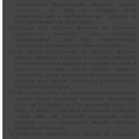
сомнительного происхождения, возможно, помогут
сэкономить, но вряд ли порадуют своей
декоративностью и долговечностью. Гарантии их
качества вам никто не предоставит.
Выбирая тую, обратите внимание на сохранение
целостности земляного кома. Оголенные,
травмированные корни будут препятствовать
нормальному приживанию растения на новом месте.
При покупке контейнерной туи попросите продавца
извлечь корневище и оцените его степень развитости.
Не исключены случаи варварской пересадки растений, в
результате которых вместо хорошо развитой
мочковатой, сильно разветвленной корневой системы
остается лишь обрубок. Убедитесь в формировании у
саженца молодых корней.
При желании купить туи, тщательно осматривайте их на
наличие следов поражений болезнями, вредителями.
Пусть вас не смущает желтая хвоя внутри кроны. Это
вовсе не является признаком заболевания. Отмирание
старой хвои при активном наращивании новой,
молодой – это нормальное явление, особенно
проявляющееся весной.
Также стоит убедиться, что растение не подсушено.