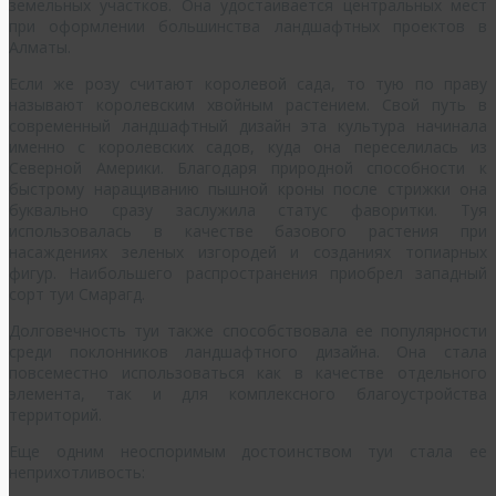
земельных участков. Она удостаивается центральных мест
при оформлении большинства ландшафтных проектов в
Алматы.
Если же розу считают королевой сада, то тую по праву
называют королевским хвойным растением. Свой путь в
современный ландшафтный дизайн эта культура начинала
именно с королевских садов, куда она переселилась из
Северной Америки. Благодаря природной способности к
быстрому наращиванию пышной кроны после стрижки она
буквально сразу заслужила статус фаворитки. Туя
использовалась в качестве базового растения при
насаждениях зеленых изгородей и созданиях топиарных
фигур. Наибольшего распространения приобрел западный
сорт туи Смарагд.
Долговечность туи также способствовала ее популярности
среди поклонников ландшафтного дизайна. Она стала
повсеместно использоваться как в качестве отдельного
элемента, так и для комплексного благоустройства
территорий.
Еще одним неоспоримым достоинством туи стала ее
неприхотливость: