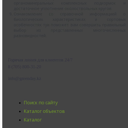
органоминеральных комплексных подкормок и
достаточное уплотнение околоствольных кругов.
Ознакомление со справочной информацией о
биологических характеристиках и сортовых
особенностях туи поможет вам совершить правильный
выбор из представленных многочисленных
разновидностей.
Горячая линия для клиентов 24/7
8 (705) 800-31-20
info@greenday.kz
Поиск по сайту
Каталог объектов
Каталог