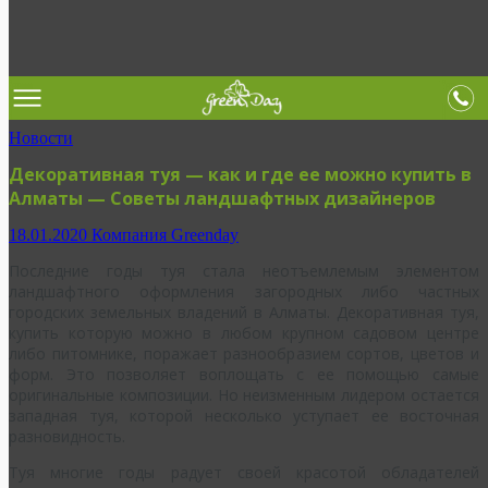
Новости
Декоративная туя — как и где ее можно купить в
Алматы — Советы ландшафтных дизайнеров
18.01.2020
Компания Greenday
Последние годы туя стала неотъемлемым элементом
ландшафтного оформления загородных либо частных
городских земельных владений в Алматы. Декоративная туя,
купить которую можно в любом крупном садовом центре
либо питомнике, поражает разнообразием сортов, цветов и
форм. Это позволяет воплощать с ее помощью самые
оригинальные композиции. Но неизменным лидером остается
западная туя, которой несколько уступает ее восточная
разновидность.
Туя многие годы радует своей красотой обладателей